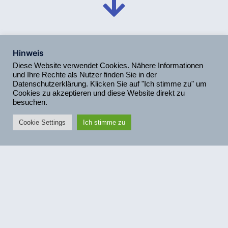
Das erwartet dich im Stimmkurs
Hinweis
für Frauen
Diese Website verwendet Cookies. Nähere Informationen
und Ihre Rechte als Nutzer finden Sie in der
Datenschutzerklärung. Klicken Sie auf "Ich stimme zu" um
Cookies zu akzeptieren und diese Website direkt zu
besuchen.
Spüre deine Stimme als Teil deines
Cookie Settings
Ich stimme zu
Körpers
Eine Stimme die angebunden ist am Körper, ist eine
wirkungsvolle Stimme. Je mehr du loslässt (ZB im
Bauch, Kiefer...) und nur die Muskeln die du brauchst
einsetzt, umso gesünder und freier klingt deine
Stimme. Wir machen verschiedene
Entspannungsübungen hierzu.