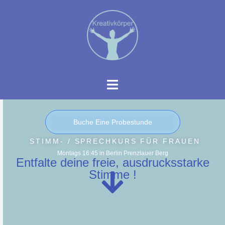
Buche Eine Probestunde
STIMM- / SPRECHKURS FÜR FRAUEN
Montags 16:45 in Berlin Prenzlauer Berg
Entfalte deine freie, ausdrucksstarke
Stimme !