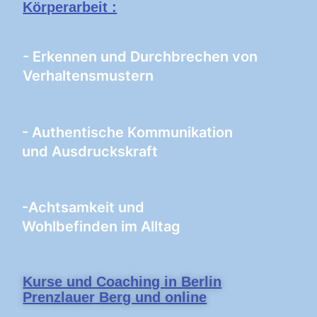
Körperarbeit :
- Erkennen und Durchbrechen von
Verhaltensmustern
- Authentische Kommunikation
und Ausdruckskraft
-Achtsamkeit und
Wohlbefinden im Alltag
Kurse und Coaching in Berlin
Prenzlauer Berg und online